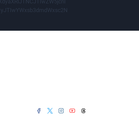
dyaXRlJTNCJTIwZW5jcnl
TIyJTIwYWxsb3dmdWxsc2N