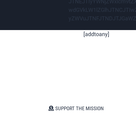
JTNEJTIyYWNjZWxlcm9tZ
wdGVkLW1lZGlhJTNCJTIwZ
yZWVuJTNFJTNDJTJGaWZyYW
[addtoany]
SUPPORT THE MISSION