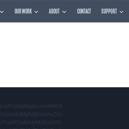
OUR WORK
ABOUT
CONTACT
SUPPORT
jIzMTUlMjIlMjBzcmMlM0Ql
3pGUlklMjIlMjB0aXRsZSU
EJTIyMCUyMiUyMGFsbG93