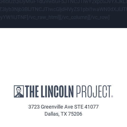
XRlciUzQiUyMGF1dG9wbGF5JTNCJTIwY2xpcGJvYXJkLX
3lyb3Njb3BlJTNCJTIwcGljdHVyZS1pbi1waWN0dXJlJ
1lJTNF[/vc_raw_html][/vc_column][/vc_row]
3723 Greenville Ave STE 41077
Dallas, TX 75206