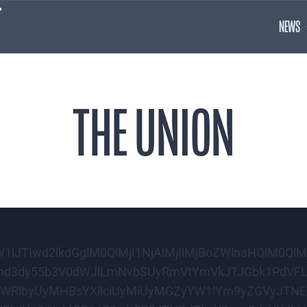
NEWS
THE UNION
1lJTIwd2lkdGglM0QlMjI1NjAlMjIlMjBoZWlnaHQlM0QlM
nd3dy55b3V0dWJlLmNvbSUyRmVtYmVkJTJGbk1PdVFLQ
aWRlbyUyMHBsYXllciUyMiUyMGZyYW1lYm9yZGVyJTN